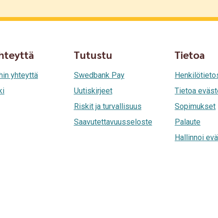
hteyttä
Tutustu
Tietoa
hin yhteyttä
Swedbank Pay
Henkilötieto
ki
Uutiskirjeet
Tietoa eväst
Riskit ja turvallisuus
Sopimukset
Saavutettavuusseloste
Palaute
Hallinnoi evä