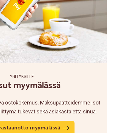
YRITYKSILLE
sut myymälässä
ujuva ostokokemus. Maksupäätteidemme isot
liittymä tukevat sekä asiakasta että sinua.
vastaanotto myymälässä