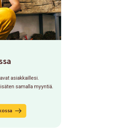
ssa
at asiakkaillesi.
lisäten samalla myyntiä.
kossa