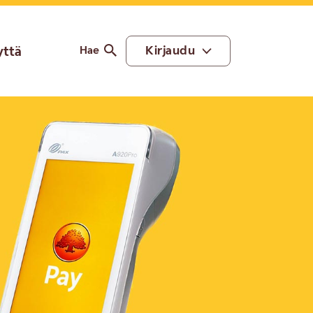
yttä
Kirjaudu
Hae