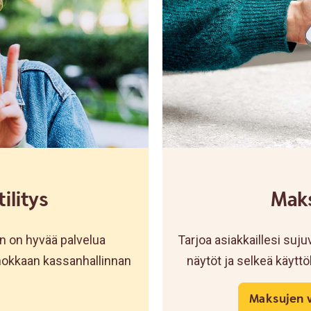
ilitys
Mak
n on hyvää palvelua
Tarjoa asiakkaillesi s
tehokkaan kassanhallinnan
näytöt ja selkeä käyttö
Maksujen 