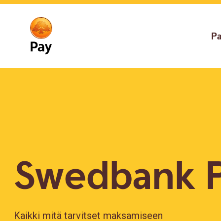
Go
Skip
to
to
main
content
P
navigation
Swedbank 
Kaikki mitä tarvitset maksamiseen