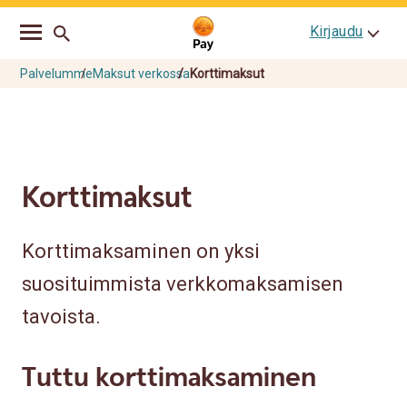
Go
Skip
Kirjaudu
to
to
main
content
navigation
Palvelumme
Maksut verkossa
Korttimaksut
Korttimaksut
Korttimaksaminen on yksi
suosituimmista verkkomaksamisen
tavoista.
Tuttu korttimaksaminen