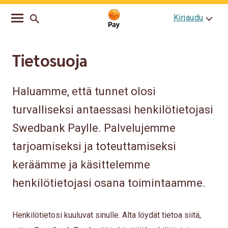
Go
Skip
Kirjaudu
to
to
main
content
navigation
Tietosuoja
Haluamme, että tunnet olosi
turvalliseksi antaessasi henkilötietojasi
Swedbank Paylle. Palvelujemme
tarjoamiseksi ja toteuttamiseksi
keräämme ja käsittelemme
henkilötietojasi osana toimintaamme.
Henkilötietosi kuuluvat sinulle. Alta löydät tietoa siitä,