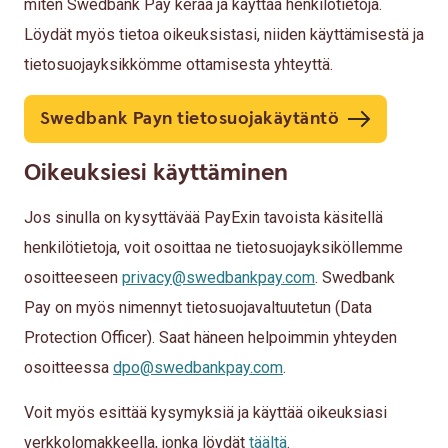
miten Swedbank Pay kerää ja käyttää henkilötietoja.
Löydät myös tietoa oikeuksistasi, niiden käyttämisestä ja
tietosuojayksikkömme ottamisesta yhteyttä.
Swedbank Payn tietosuojakäytäntö
Oikeuksiesi käyttäminen
Jos sinulla on kysyttävää PayExin tavoista käsitellä
henkilötietoja, voit osoittaa ne tietosuojayksiköllemme
osoitteeseen
privacy@swedbankpay.com
. Swedbank
Pay on myös nimennyt tietosuojavaltuutetun (Data
Protection Officer). Saat häneen helpoimmin yhteyden
osoitteessa
dpo@swedbankpay.com
.
Voit myös esittää kysymyksiä ja käyttää oikeuksiasi
verkkolomakkeella, jonka löydät
täältä
.