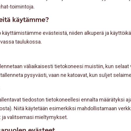
chat-toimintoja.
steitä käytämme?
lo käyttämistämme evästeistä, niiden alkuperä ja käyttöik
evassa taulukossa.
lennetaan väliaikaisesti tietokoneesi muistiin, kun selaat
 tallenneta pysyvästi, vaan ne katoavat, kun suljet selaim
t
llentavat tiedoston tietokoneellesi ennalta määrätyksi aja
ukosta). Niitä käytetään esimerkiksi mahdollistamaan verk
 ja valitsemasi mieltymykset.
apuolen evästeet