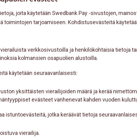
ietoja, joita käytetään Swedbank Pay -sivustojen, mainos
 toimintojen tarjoamiseen. Kohdistusevästeitä käytetä
vierailuista verkkosivustoilla ja henkilökohtaisia tietoja t
inoksia kolmansien osapuolien alustoilla.
itä käytetään seuraavanlaisesti:
ston yksittäisten vierailijoiden määrä ja kerää nimettömi
mäntyyppiset evästeet vanhenevat kahden vuoden kulutt
a istuntoevästeitä, jotka keräävät tietoja seuraavanlaises
oistuva vierailija.