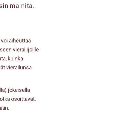
isin mainita.
 voi aiheuttaa
een vierailijoille
ata, kuinka
vät vierailunsa
a) jokaisella
jotka osoittavat,
ään.