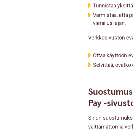
Tunnistaa yksittä
Varmistaa, että p
vierailusi ajan.
Verkkosivuston eväs
Ottaa käyttöön ev
Selvittää, ovatk
Suostumus 
Pay -sivusto
Sinun suostumukses
välttämättömiä ver