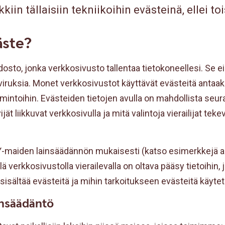
iin tällaisiin tekniikoihin evästeinä, ellei to
äste?
dosto, jonka verkkosivusto tallentaa tietokoneellesi. Se ei
 viruksia. Monet verkkosivustot käyttävät evästeitä antaaks
oimintoihin. Evästeiden tietojen avulla on mahdollista seur
ät liikkuvat verkkosivulla ja mitä valintoja vierailijat teke
Y-maiden lainsäädännön mukaisesti (katso esimerkkejä all
lä verkkosivustolla vierailevalla on oltava pääsy tietoihin, 
sisältää evästeitä ja mihin tarkoitukseen evästeitä käytet
insäädäntö