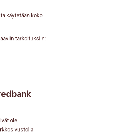
nta käytetään koko
aviin tarkoituksiin:
Swedbank
ivät ole
rkkosivustolla