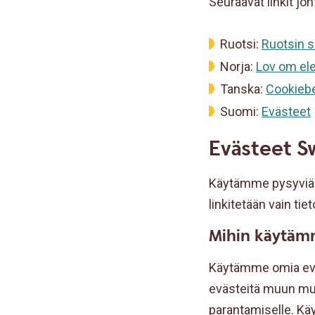
Seuraavat linkit joh
Ruotsi:
Ruotsin s
Norja:
Lov om el
Tanska:
Cookieb
Suomi:
Evästeet
Evästeet S
Käytämme pysyviä ev
linkitetään vain tie
Mihin käytäm
Käytämme omia eväs
evästeitä muun mu
parantamiselle. Kä