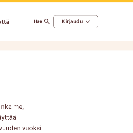
yttä
Kirjaudu
Hae
inka me,
äyttää
avuuden vuoksi