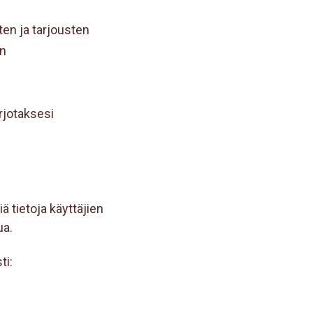
ten ja tarjousten
än
arjotaksesi
ä tietoja käyttäjien
ua.
ti: