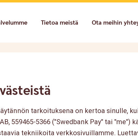
alvelumme
Tietoa meistä
Ota meihin yhte
västeistä
ytännön tarkoituksena on kertoa sinulle, ku
B, 559465-5366 ("Swedbank Pay" tai "me") k
astaavia tekniikoita verkkosivuillamme. Luett