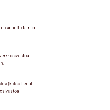
ä on annettu tämän
 verkkosivustoa.
en.
ksi (katso tiedot
kosivustoa