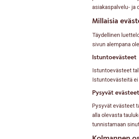
asiakaspalvelu- ja 
Millaisia evä
Täydellinen luette
sivun alempana ol
Istuntoevästeet
Istuntoevästeet tal
Istuntoevästeitä ei
Pysyvät evästee
Pysyvät evästeet ta
alla olevasta taul
tunnistamaan sinut
Kolmannen os