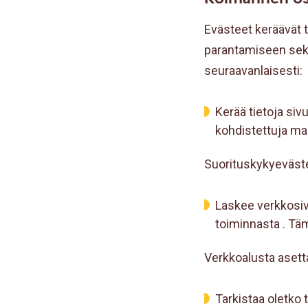
Evästeet keräävät t
parantamiseen sekä
seuraavanlaisesti:
Kerää tietoja sivu
kohdistettuja ma
Suorituskykyeväste
Laskee verkkosivu
toiminnasta . Tä
Verkkoalusta asetta
Tarkistaa oletko t