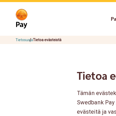
Go
Skip
to
to
main
content
P
navigation
Tietosuoja
Tietoa evästeistä
Tietoa e
Tämän evästekä
Swedbank Pay A
evästeitä ja v