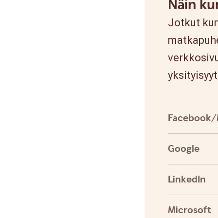
Näin ku
Jotkut kum
matkapuheli
verkkosiv
yksityisyyt
Facebook/
Google
LinkedIn
Microsoft