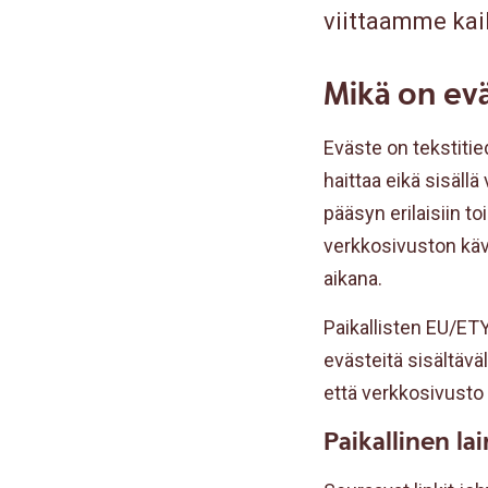
viittaamme kaikk
Mikä on ev
Eväste on tekstitie
haittaa eikä sisällä
pääsyn erilaisiin t
verkkosivuston kävij
aikana.
Paikallisten EU/ET
evästeitä sisältäväl
että verkkosivusto 
Paikallinen la