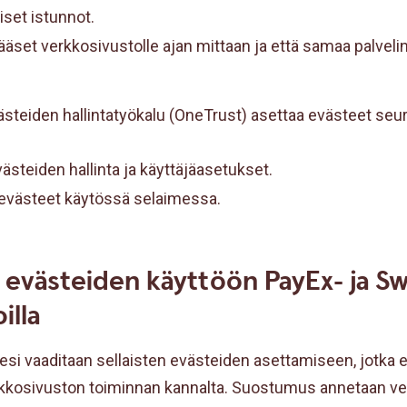
iset istunnot.
ääset verkkosivustolle ajan mittaan ja että samaa palveli
teiden hallintatyökalu (OneTrust) asettaa evästeet seura
ästeiden hallinta ja käyttäjäasetukset.
o evästeet käytössä selaimessa.
evästeiden käyttöön PayEx- ja 
illa
i vaaditaan sellaisten evästeiden asettamiseen, jotka e
kkosivuston toiminnan kannalta. Suostumus annetaan ve