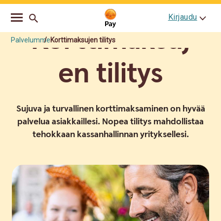
Go
Skip
Kirjaudu
to
to
Korttimaksuj
main
content
navigation
Palvelumme
Korttimaksujen tilitys
en tilitys
Sujuva ja turvallinen korttimaksaminen on hyvää
palvelua asiakkaillesi. Nopea tilitys mahdollistaa
tehokkaan kassanhallinnan yrityksellesi.