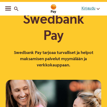
Go
Skip
Kirjaudu
to
to
Swedbank
main
content
navigation
Pay
Swedbank Pay tarjoaa turvalliset ja helpot
maksamisen palvelut myymälään ja
verkkokauppaan.