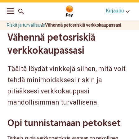
Go
Skip
Kirjaudu
to
to
main
content
navigation
Riskit ja turvallisuus
Vähennä petosriskiä verkkokaupassasi
Vähennä petosriskiä
verkkokaupassasi
Täältä löydät vinkkejä siihen, mitä voit
tehdä minimoidaksesi riskin ja
pitääksesi verkkokauppasi
mahdollisimman turvallisena.
Opi tunnistamaan petokset
Tärkein suoja verkkopetoksia vastaan on pakollinen