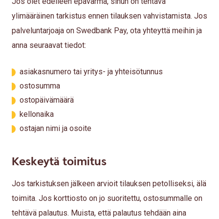
Jos olet edelleen epävarma, sinun on tehtävä
ylimääräinen tarkistus ennen tilauksen vahvistamista. Jos
palveluntarjoaja on Swedbank Pay, ota yhteyttä meihin ja
anna seuraavat tiedot:
asiakasnumero tai yritys- ja yhteisötunnus
ostosumma
ostopäivämäärä
kellonaika
ostajan nimi ja osoite
Keskeytä toimitus
Jos tarkistuksen jälkeen arvioit tilauksen petolliseksi, älä
toimita. Jos korttiosto on jo suoritettu, ostosummalle on
tehtävä palautus. Muista, että palautus tehdään aina