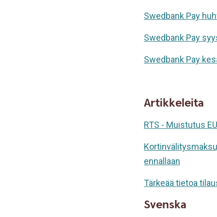
Swedbank Pay huhti
Swedbank Pay syysk
Swedbank Pay kesä
Artikkeleita
RTS - Muistutus E
Kortinvälitysmaksu
ennallaan
Tärkeää tietoa tila
Svenska