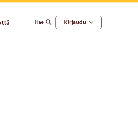
yttä
Kirjaudu
Hae