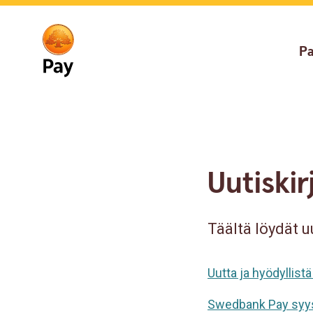
Go
Skip
to
to
main
content
P
navigation
Uutiskir
Täältä löydät 
Uutta ja hyödyllist
Swedbank Pay syysk