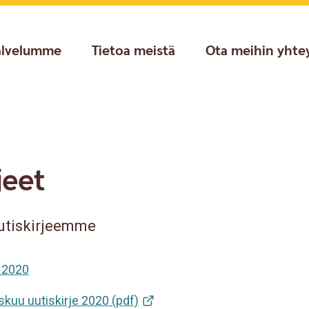
alvelumme
Tietoa meistä
Ota meihin yhte
jeet
uutiskirjeemme
ä 2020
uu uutiskirje 2020 (pdf)